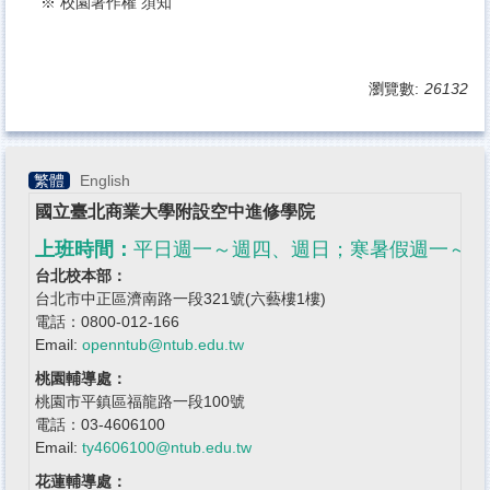
※
校園著作權
須知
瀏覽數:
26132
繁體
English
國立
臺北商業大學附設空中進修學院
上班時間：
平日週一～週四、週日；寒暑假週一～
台北校本部：
台北市中正區濟南路一段321號(六藝樓1樓)
電話：0800-012-166
Email:
openntub@ntub.edu.tw
桃園輔導處：
桃園市平鎮區福龍路一段100號
電話：03-4606100
Email:
ty4606100@ntub.edu.tw
花蓮輔導處：