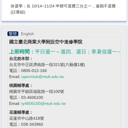
休退學：在 10/14~11/24 申辦可退費三分之一，逾期不退費
(註冊組)
繁體
English
國立
臺北商業大學附設空中進修學院
上班時間：
平日週一～週四、週日；寒暑假週一～
台北校本部：
台北市中正區濟南路一段321號(六藝樓1樓)
電話：0800-012-166
Email:
openntub@ntub.edu.tw
桃園輔導處：
桃園市平鎮區福龍路一段100號
電話：03-4606100
Email:
ty4606100@ntub.edu.tw
花蓮輔導處：
花蓮市中山路418號
電話：038-343960